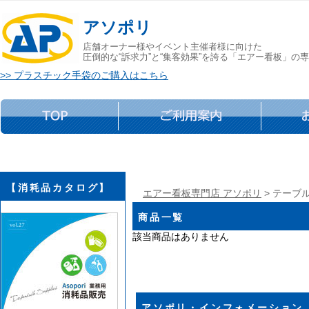
アソポリ
店舗オーナー様やイベント主催者様に向けた
圧倒的な“訴求力”と“集客効果”を誇る「エアー看板」の
>> プラスチック手袋のご購入はこちら
【消耗品カタログ】
エアー看板専門店 アソポリ
> テーブ
商品一覧
該当商品はありません
アソポリ・インフォメーション